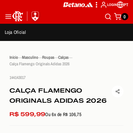
PT
LOGIN
0
Loja Oficial
Início
Masculino
Roupas
Calças
Calça Flamengo Originals Adidas 2026
144143017
CALÇA FLAMENGO
ORIGINALS ADIDAS 2026
R$ 599,99
Ou 6x de R$ 106,75