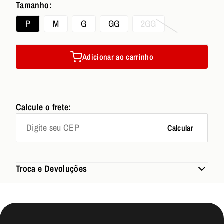
Tamanho:
P
M
G
GG
2GG
Adicionar ao carrinho
Calcule o frete:
Calcular
Troca e Devoluções