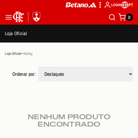
PT
LOGIN
0
Loja Oficial
Loja Oficial
Myflag
Ordenar por:
NENHUM PRODUTO
ENCONTRADO