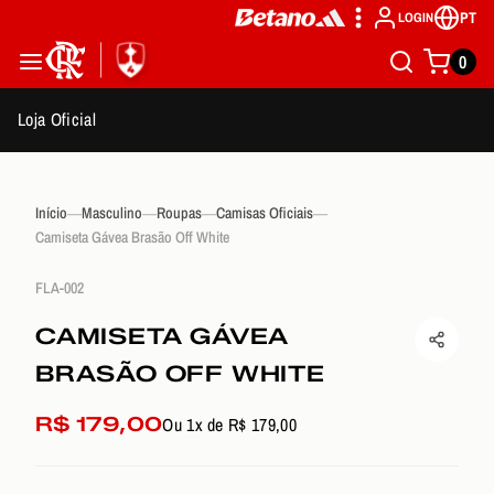
PT
LOGIN
0
Loja Oficial
Início
Masculino
Roupas
Camisas Oficiais
Camiseta Gávea Brasão Off White
FLA-002
CAMISETA GÁVEA
BRASÃO OFF WHITE
R$ 179,00
Ou 1x de R$ 179,00