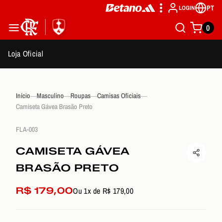
PT
LOGIN
0
Loja Oficial
Início
Masculino
Roupas
Camisas Oficiais
Camiseta Gávea Brasão Preto
FLA-003
CAMISETA GÁVEA
BRASÃO PRETO
R$ 179,00
Ou 1x de R$ 179,00